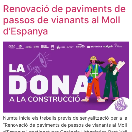
Renovació de paviments de
passos de vianants al Moll
d’Espanya
Numta inicia els treballs previs de senyalització per a la
“Renovació de paviments de passos de vianants al Moll
d’Espanya” gestionat per Gerència Urbanística Port Vell