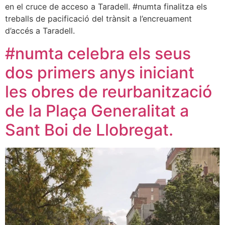
en el cruce de acceso a Taradell. #numta finalitza els
treballs de pacificació del trànsit a l’encreuament
d’accés a Taradell.
#numta celebra els seus
dos primers anys iniciant
les obres de reurbanització
de la Plaça Generalitat a
Sant Boi de Llobregat.