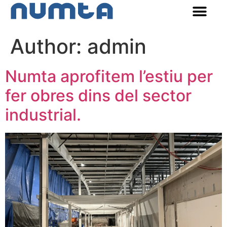
Author:
admin
Numta aprofitem l’estiu per
fer obres dins del sector
industrial.