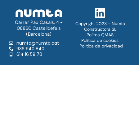
Carrer Pau Casals, 4 -
Copyright 2023 - Numta
08860 Castelldefels
Constructora SL
(Barcelona)
Polítca QMAS
Política de cookies
numta@numta.cat
Política de privacidad
936 940 840
614 16 59 70